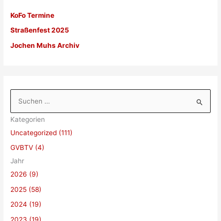
KoFo Termine
Straßenfest 2025
Jochen Muhs Archiv
S
u
Kategorien
c
Uncategorized (111)
h
GVBTV (4)
e
Jahr
n
2026 (9)
n
a
2025 (58)
c
2024 (19)
h
2023 (19)