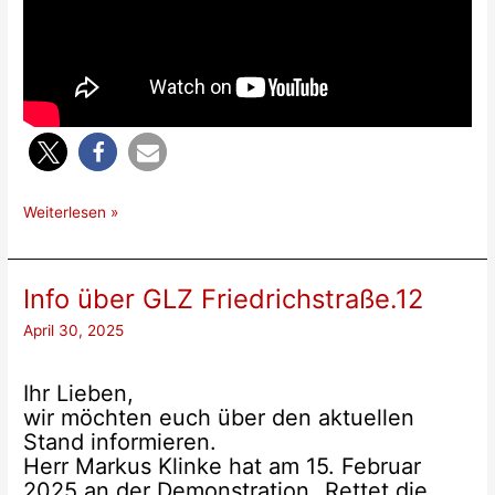
Videobotschaft
Weiterlesen »
S.Helbing
Info über GLZ Friedrichstraße.12
April 30, 2025
Ihr Lieben,
wir möchten euch über den aktuellen
Stand informieren.
Herr Markus Klinke hat am 15. Februar
2025 an der Demonstration „Rettet die