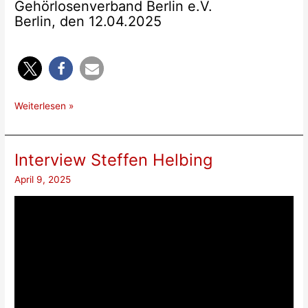
Gehörlosenverband Berlin e.V.
Berlin, den 12.04.2025
Neue
Weiterlesen »
Informationen…
Interview Steffen Helbing
April 9, 2025