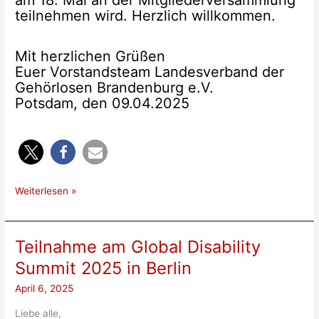
am 18. Mai an der Mitgliederversammlung
teilnehmen wird. Herzlich willkommen.
Mit herzlichen Grüßen
Euer Vorstandsteam Landesverband der
Gehörlosen Brandenburg e.V.
Potsdam, den 09.04.2025
Interview
Weiterlesen »
Steffen
Helbing
Teilnahme am Global Disability
Summit 2025 in Berlin
April 6, 2025
Liebe alle,