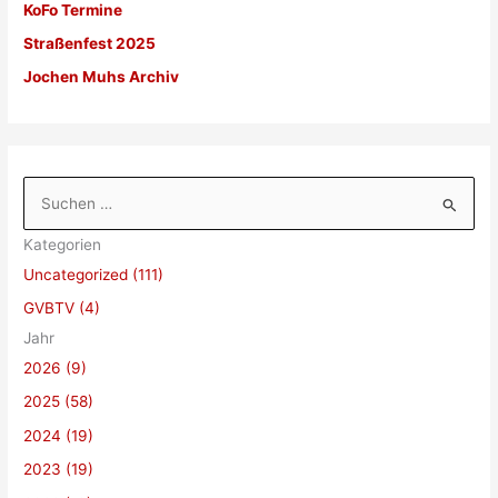
KoFo Termine
Straßenfest 2025
Jochen Muhs Archiv
S
u
Kategorien
c
Uncategorized (111)
h
GVBTV (4)
e
Jahr
n
2026 (9)
n
a
2025 (58)
c
2024 (19)
h
2023 (19)
: