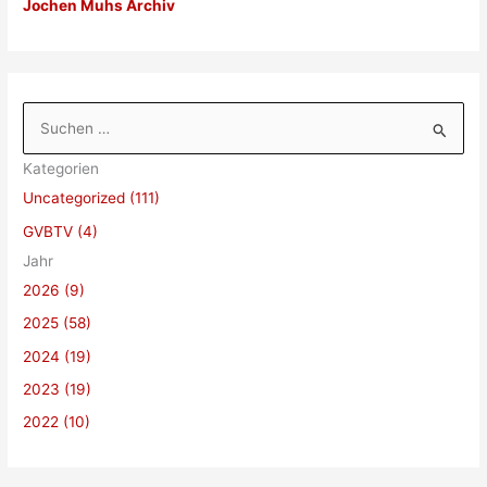
Jochen Muhs Archiv
S
u
Kategorien
c
Uncategorized (111)
h
GVBTV (4)
e
Jahr
n
2026 (9)
n
a
2025 (58)
c
2024 (19)
h
2023 (19)
:
2022 (10)