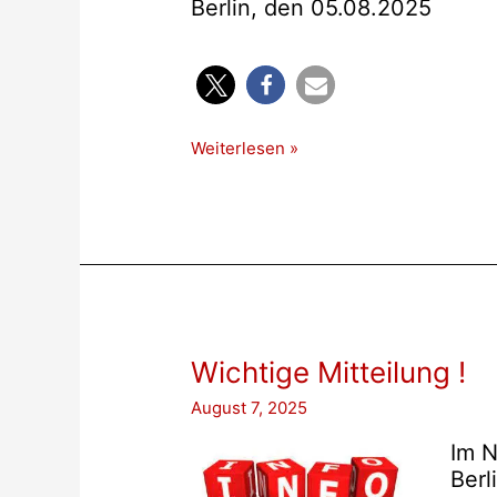
Berlin, den 05.08.2025
Einladung
Weiterlesen »
zur
Sondersitzung
Wichtige Mitteilung !
August 7, 2025
Im 
Berl