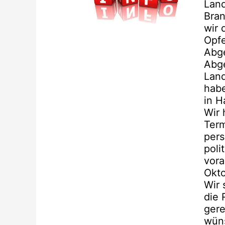
Lan
Bran
wir 
Opfe
Abge
Abg
Land
habe
in 
Wir 
Term
pers
poli
vora
Okt
Wir 
die 
gere
wüns