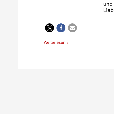
und 
Lieb
Wichtige
Weiterlesen »
Mitteilung
!