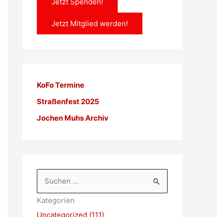
Jetzt Spenden!
Jetzt Mitglied werden!
KoFo Termine
Straßenfest 2025
Jochen Muhs Archiv
S
u
Kategorien
c
Uncategorized (111)