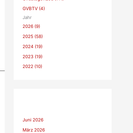
h
GVBTV (4)
e
Jahr
n
2026 (9)
n
2025 (58)
a
c
2024 (19)
h
2023 (19)
:
2022 (10)
Juni 2026
März 2026