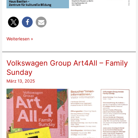
Aktionstag
Weiterlesen »
Familie
am
30.03.2025
Volkswagen Group Art4All – Family
Sunday
März 13, 2025