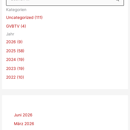
u
Kategorien
c
Uncategorized (111)
h
GVBTV (4)
e
Jahr
n
2026 (9)
n
a
2025 (58)
c
2024 (19)
h
2023 (19)
:
2022 (10)
Juni 2026
März 2026