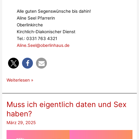
Alle guten Segenswünsche bis dahin!
Aline Seel Pfarrerin
Oberlinkirche
Kirchlich-Diakonischer Dienst
Tel.: 0331 763 4321
Aline.Seel@oberlinhaus.de
Gottesdienst
Weiterlesen »
am
Ostersonntag
um
Muss ich eigentlich daten und Sex
10
haben?
Uhr
März 29, 2025