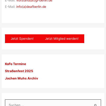
E-Mail:
vorstand(at)gl-berlin.de
E-Mail:
info(a)deafberlin.de
Jetzt Spenden!
Jetzt Mitglied werden!
KoFo Termine
Straßenfest 2025
Jochen Muhs Archiv
S