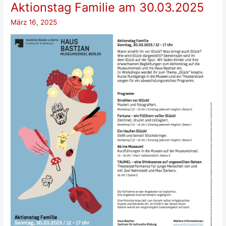
daten
Aktionstag Familie am 30.03.2025
und
März 16, 2025
Sex
haben?