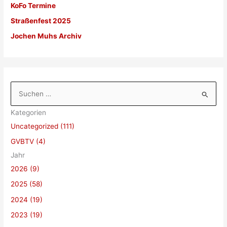
KoFo Termine
Straßenfest 2025
Jochen Muhs Archiv
S
u
Kategorien
c
Uncategorized (111)
h
GVBTV (4)
e
Jahr
n
2026 (9)
n
a
2025 (58)
c
2024 (19)
h
2023 (19)
: