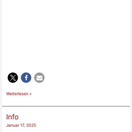
Am
Weiterlesen »
25.02.2025
war
die
Info
Mitgliederversammlung
Januar 17, 2025
vom