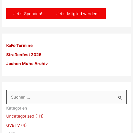
Jetzt Spenden!
Jetzt Mitglied werden!
KoFo Termine
Straßenfest 2025
Jochen Muhs Archiv
S
u
Kategorien
c
Uncategorized (111)
h
GVBTV (4)
e