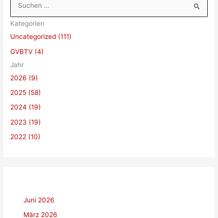
u
Kategorien
c
Uncategorized (111)
h
GVBTV (4)
e
Jahr
n
2026 (9)
n
a
2025 (58)
c
2024 (19)
h
2023 (19)
:
2022 (10)
Juni 2026
März 2026