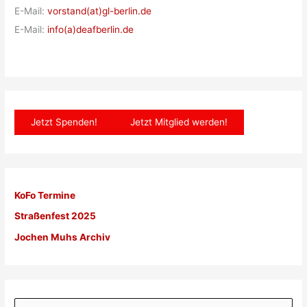
E-Mail:
vorstand(at)gl-berlin.de
E-Mail:
info(a)deafberlin.de
Jetzt Spenden!
Jetzt Mitglied werden!
KoFo Termine
Straßenfest 2025
Jochen Muhs Archiv
S