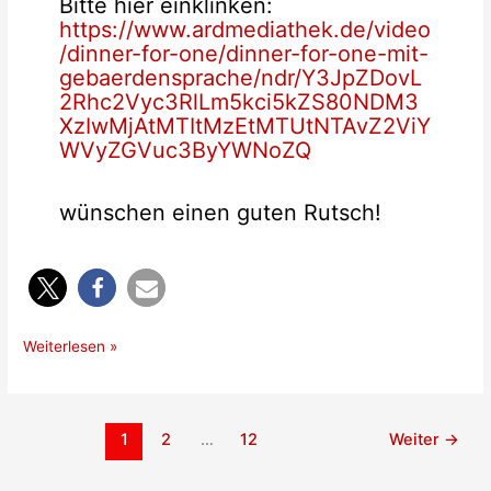
Bitte hier einklinken:
https://www.ardmediathek.de/video
/dinner-for-one/dinner-for-one-mit-
gebaerdensprache/ndr/Y3JpZDovL
2Rhc2Vyc3RlLm5kci5kZS80NDM3
XzIwMjAtMTItMzEtMTUtNTAvZ2ViY
WVyZGVuc3ByYWNoZQ
wünschen einen guten Rutsch!
Dinner
Weiterlesen »
for
One…
1
2
…
12
Weiter
→