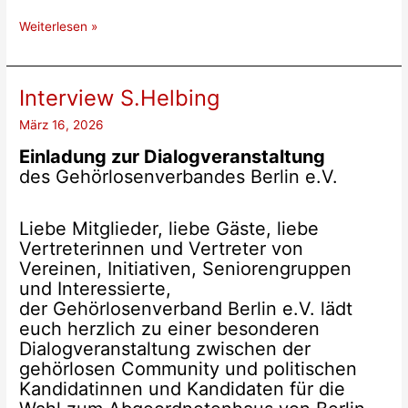
Das
Weiterlesen »
Gebärdensprachfestival
am
2.
Interview S.Helbing
und
März 16, 2026
3.
Oktober
Einladung zur Dialogveranstaltung
2026
des Gehörlosenverbandes Berlin e.V.
in
Berlin
Liebe Mitglieder, liebe Gäste, liebe
fällt
Vertreterinnen und Vertreter von
aus.
Vereinen, Initiativen, Seniorengruppen
und Interessierte,
der Gehörlosenverband Berlin e.V. lädt
euch herzlich zu einer besonderen
Dialogveranstaltung zwischen der
gehörlosen Community und politischen
Kandidatinnen und Kandidaten für die