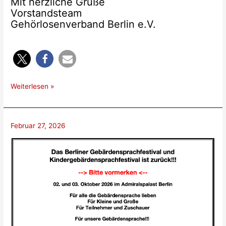
Mit herzliche Grüße
Vorstandsteam
Gehörlosenverband Berlin e.V.
Internationalen
Weiterlesen »
Frauentag
Februar 27, 2026