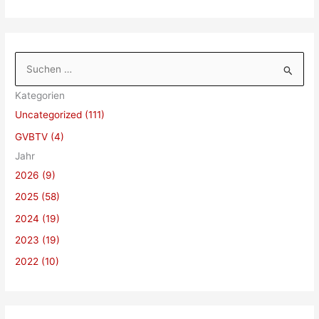
S
u
Kategorien
c
Uncategorized (111)
h
GVBTV (4)
e
Jahr
n
2026 (9)
n
a
2025 (58)
c
2024 (19)
h
2023 (19)
:
2022 (10)