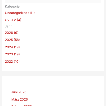
u
Kategorien
c
Uncategorized (111)
h
GVBTV (4)
e
Jahr
n
2026 (9)
n
a
2025 (58)
c
2024 (19)
h
2023 (19)
:
2022 (10)
Juni 2026
März 2026