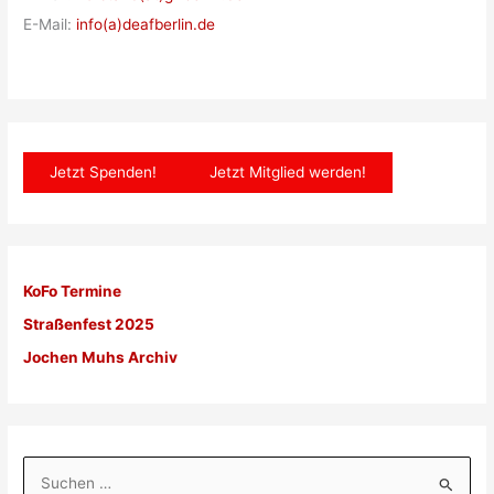
E-Mail:
info(a)deafberlin.de
Jetzt Spenden!
Jetzt Mitglied werden!
KoFo Termine
Straßenfest 2025
Jochen Muhs Archiv
S