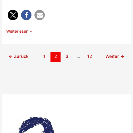
Info
Weiterlesen »
über
Halloween….
←
Zurück
1
2
3
…
12
Weiter
→