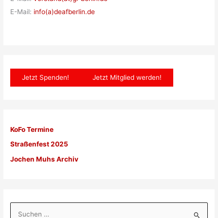
E-Mail:
info(a)deafberlin.de
Jetzt Spenden!
Jetzt Mitglied werden!
KoFo Termine
Straßenfest 2025
Jochen Muhs Archiv
S