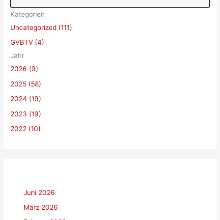
u
Kategorien
c
Uncategorized (111)
h
GVBTV (4)
e
Jahr
n
2026 (9)
n
a
2025 (58)
c
2024 (19)
h
2023 (19)
:
2022 (10)
Juni 2026
März 2026