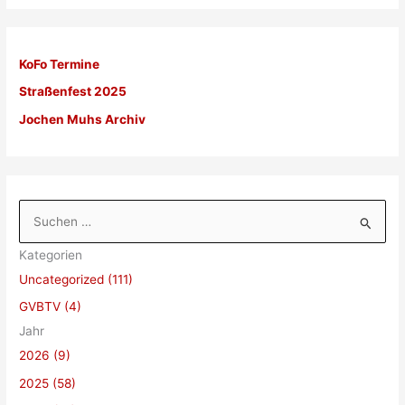
KoFo Termine
Straßenfest 2025
Jochen Muhs Archiv
S
u
Kategorien
c
Uncategorized (111)
h
GVBTV (4)
e
Jahr
n
2026 (9)
n
a
2025 (58)