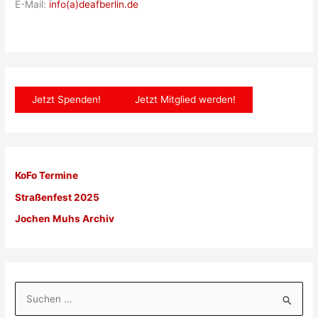
E-Mail:
info(a)deafberlin.de
Jetzt Spenden!
Jetzt Mitglied werden!
KoFo Termine
Straßenfest 2025
Jochen Muhs Archiv
S
u