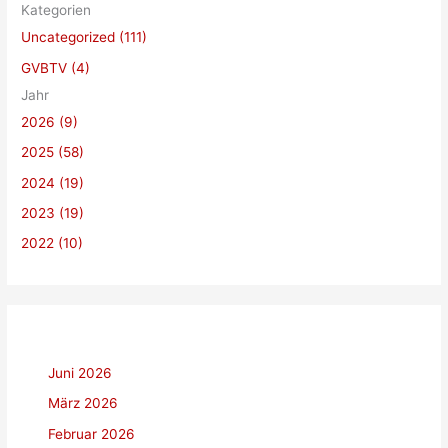
Kategorien
c
Uncategorized (111)
h
GVBTV (4)
e
Jahr
n
2026 (9)
n
a
2025 (58)
c
2024 (19)
h
2023 (19)
:
2022 (10)
Juni 2026
März 2026
Februar 2026