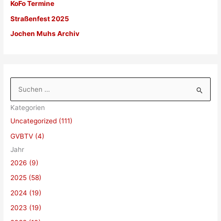
KoFo Termine
Straßenfest 2025
Jochen Muhs Archiv
S
u
Kategorien
c
Uncategorized (111)
h
GVBTV (4)
e
Jahr
n
2026 (9)
n
a
2025 (58)
c
2024 (19)
h
2023 (19)
: