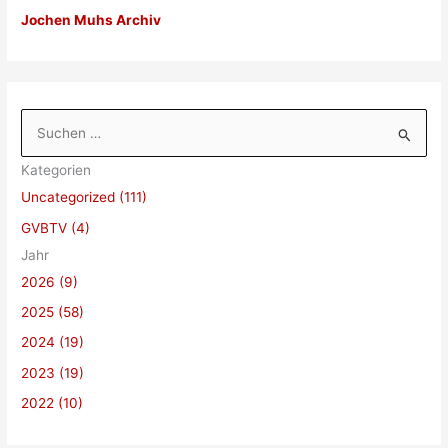
Jochen Muhs Archiv
S
u
Kategorien
c
Uncategorized (111)
h
GVBTV (4)
e
Jahr
n
2026 (9)
n
a
2025 (58)
c
2024 (19)
h
2023 (19)
:
2022 (10)