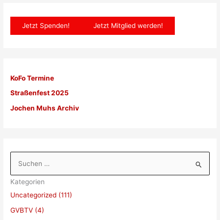
Jetzt Spenden!
Jetzt Mitglied werden!
KoFo Termine
Straßenfest 2025
Jochen Muhs Archiv
S
u
Kategorien
c
Uncategorized (111)
h
GVBTV (4)
e