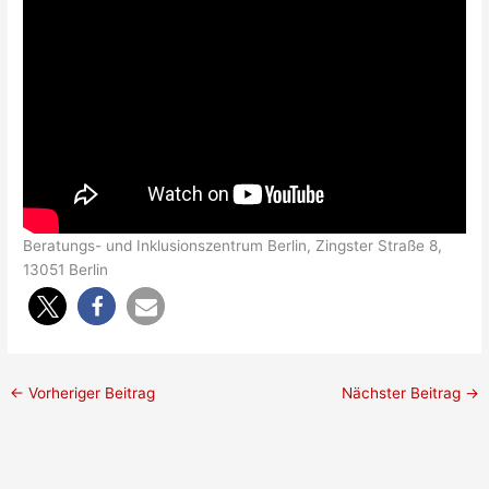
Beratungs- und Inklusionszentrum Berlin, Zingster Straße 8,
13051 Berlin
←
Vorheriger Beitrag
Nächster Beitrag
→