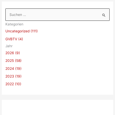
S
u
Kategorien
c
Uncategorized (111)
h
GVBTV (4)
e
Jahr
n
2026 (9)
n
a
2025 (58)
c
2024 (19)
h
2023 (19)
:
2022 (10)