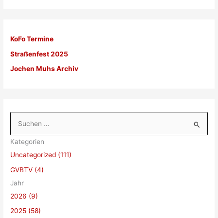
KoFo Termine
Straßenfest 2025
Jochen Muhs Archiv
S
u
Kategorien
c
Uncategorized (111)
h
GVBTV (4)
e
Jahr
n
2026 (9)
n
a
2025 (58)