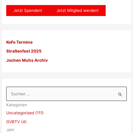
Jetzt Spenden!
Jetzt Mitglied werden!
KoFo Termine
Straßenfest 2025
Jochen Muhs Archiv
S
u
Kategorien
c
Uncategorized (111)
h
GVBTV (4)
e
Jahr
n