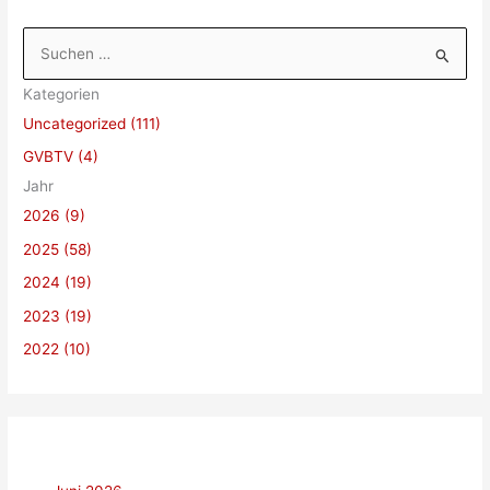
S
u
Kategorien
c
Uncategorized (111)
h
GVBTV (4)
e
Jahr
n
2026 (9)
n
a
2025 (58)
c
2024 (19)
h
2023 (19)
:
2022 (10)