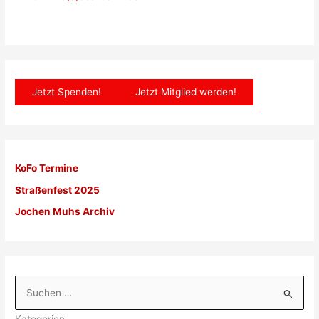
Jetzt Spenden!
Jetzt Mitglied werden!
KoFo Termine
Straßenfest 2025
Jochen Muhs Archiv
S
u
Kategorien