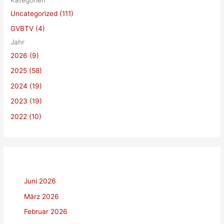
c
Uncategorized (111)
h
GVBTV (4)
e
Jahr
n
2026 (9)
n
a
2025 (58)
c
2024 (19)
h
2023 (19)
:
2022 (10)
Juni 2026
März 2026
Februar 2026