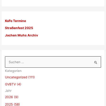
KoFo Termine
Straßenfest 2025
Jochen Muhs Archiv
S
u
Kategorien
c
Uncategorized (111)
h
GVBTV (4)
e
Jahr
n
2026 (9)
n
a
2025 (58)