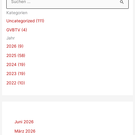
u
Kategorien
c
Uncategorized (111)
h
GVBTV (4)
e
Jahr
n
2026 (9)
n
a
2025 (58)
c
2024 (19)
h
2023 (19)
:
2022 (10)
Juni 2026
März 2026