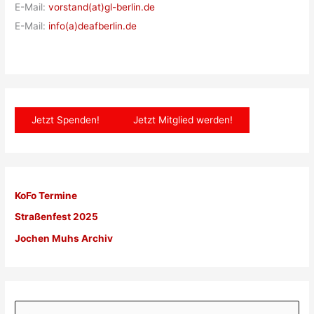
E-Mail:
vorstand(at)gl-berlin.de
E-Mail:
info(a)deafberlin.de
Jetzt Spenden!
Jetzt Mitglied werden!
KoFo Termine
Straßenfest 2025
Jochen Muhs Archiv
S